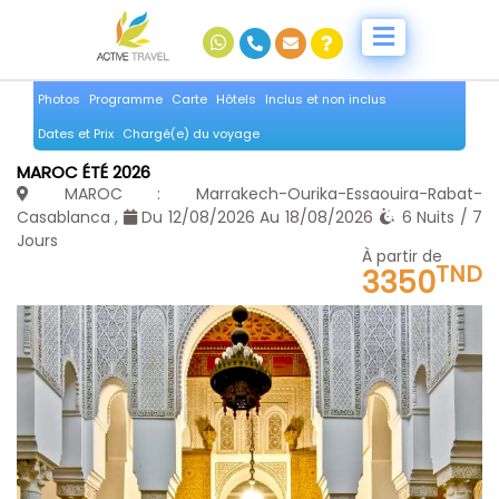
Photos
Programme
Carte
Hôtels
Inclus et non inclus
Dates et Prix
Chargé(e) du voyage
MAROC ÉTÉ 2026
MAROC : Marrakech-Ourika-Essaouira-Rabat-
Casablanca ,
Du 12/08/2026 Au 18/08/2026
6 Nuits / 7
Jours
À partir de
TND
3350