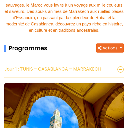
sauvages, le Maroc vous invite à un voyage aux mille couleurs
et saveurs. Des souks animés de Marrakech aux ruelles bleues
d'Essaouira, en passant par la splendeur de Rabat et la
modernité de Casablanca, découvrez un pays riche en histoire,
en culture et en traditions ancestrales.
Programmes
Actions
Jour 1 : TUNIS – CASABLANCA – MARRAKECH