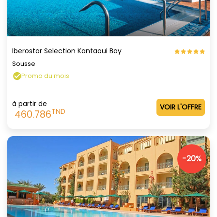
Iberostar Selection Kantaoui Bay
Sousse
Promo du mois
à partir de
VOIR L'OFFRE
TND
460.786
-20%