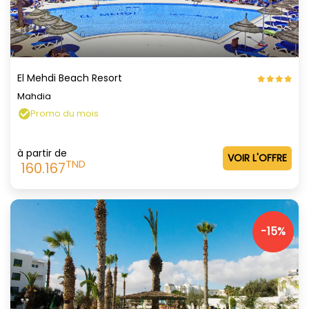
El Mehdi Beach Resort
Mahdia
Promo du mois
à partir de
VOIR L'OFFRE
TND
160.167
-15%