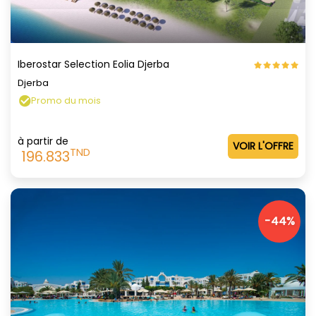
Iberostar Selection Eolia Djerba
Djerba
Promo du mois
à partir de
VOIR L'OFFRE
TND
196.833
-44%