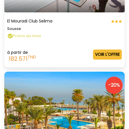
El Mouradi Club Selima
Sousse
Promo du mois
à partir de
VOIR L'OFFRE
TND
182.571
-20%