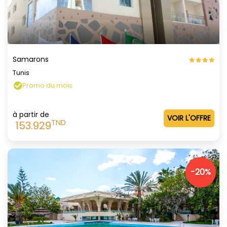
Samarons
Tunis
Promo du mois
à partir de
VOIR L'OFFRE
TND
153.929
-20%