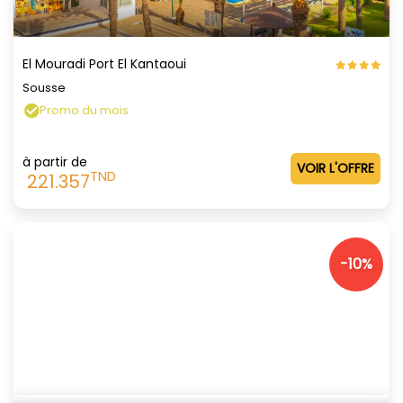
El Mouradi Port El Kantaoui
Sousse
Promo du mois
à partir de
VOIR L'OFFRE
TND
221.357
-10%