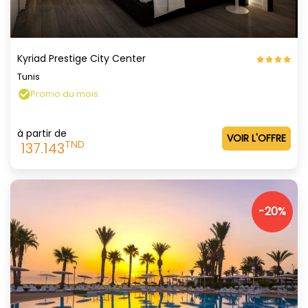
Kyriad Prestige City Center
Tunis
Promo du mois
à partir de
VOIR L'OFFRE
TND
137.143
-20%