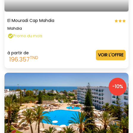
El Mouradi Cap Mahdia
Mahdia
Promo du mois
à partir de
VOIR L'OFFRE
TND
196.357
-10%