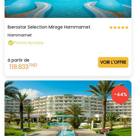
Iberostar Selection Mirage Hammamet
Hammamet
Promo du mois
à partir de
VOIR L'OFFRE
TND
118.833
-44%