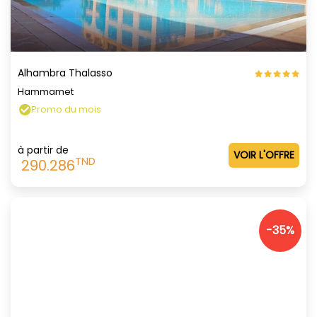
Alhambra Thalasso
Hammamet
Promo du mois
à partir de
VOIR L'OFFRE
TND
290.286
-35%