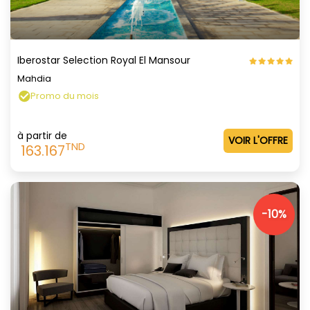
Iberostar Selection Royal El Mansour
Mahdia
Promo du mois
à partir de
VOIR L'OFFRE
TND
163.167
-10%