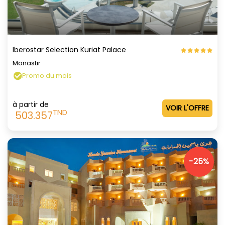
Iberostar Selection Kuriat Palace
Monastir
Promo du mois
à partir de
VOIR L'OFFRE
TND
503.357
-25%