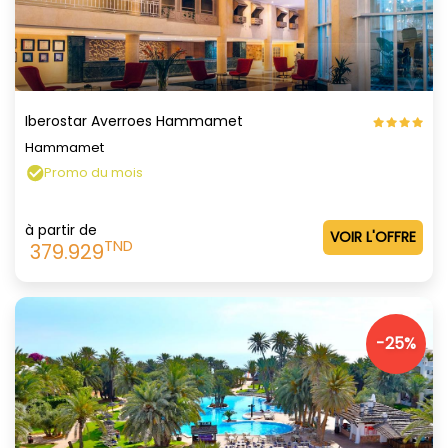
Iberostar Averroes Hammamet
Hammamet
Promo du mois
à partir de
VOIR L'OFFRE
TND
379.929
-25%