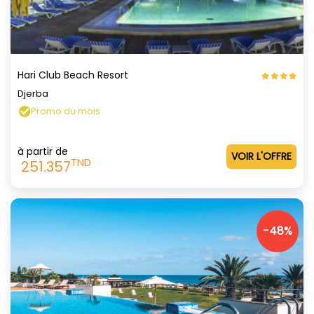
Hari Club Beach Resort
Djerba
Promo du mois
à partir de
VOIR L'OFFRE
TND
251.357
-48%