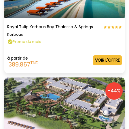
Royal Tulip Korbous Bay Thalasso & Springs
Korbous
Promo du mois
à partir de
VOIR L'OFFRE
TND
389.857
-44%