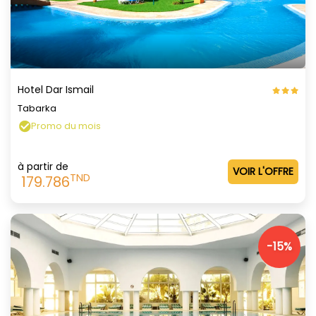
Hotel Dar Ismail
Tabarka
Promo du mois
à partir de
VOIR L'OFFRE
TND
179.786
-15%