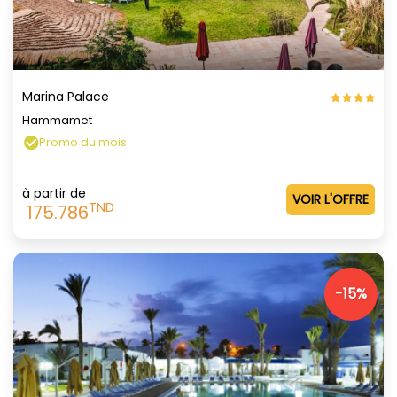
Marina Palace
Hammamet
Promo du mois
à partir de
VOIR L'OFFRE
TND
175.786
-15%