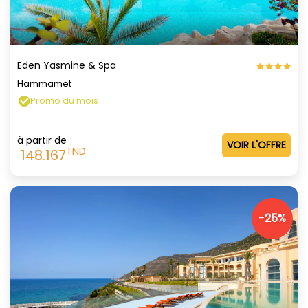
Eden Yasmine & Spa
Hammamet
Promo du mois
à partir de
VOIR L'OFFRE
TND
148.167
-25%