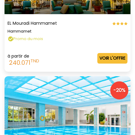
EL Mouradi Hammamet
Hammamet
Promo du mois
à partir de
VOIR L'OFFRE
TND
240.071
-20%