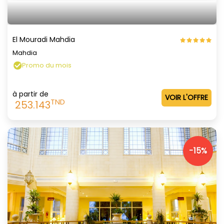
El Mouradi Mahdia
Mahdia
Promo du mois
à partir de
VOIR L'OFFRE
TND
253.143
-15%