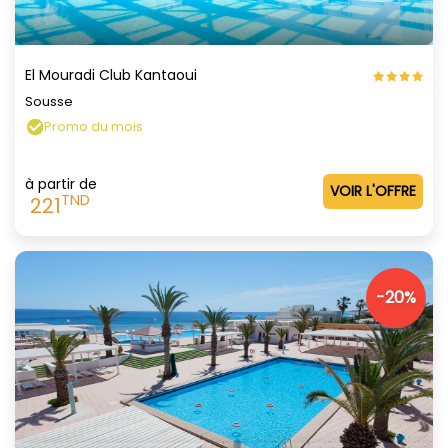
El Mouradi Club Kantaoui
Sousse
Promo du mois
à partir de
VOIR L'OFFRE
TND
221
-20%