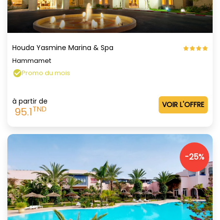
Houda Yasmine Marina & Spa
Hammamet
Promo du mois
à partir de
VOIR L'OFFRE
TND
95.1
-25%