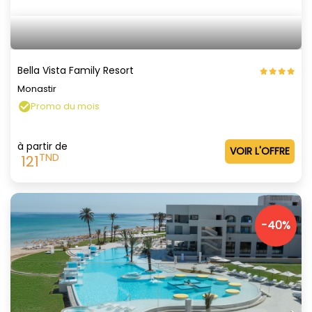
Bella Vista Family Resort
Monastir
Promo du mois
à partir de
VOIR L'OFFRE
TND
121
-40%