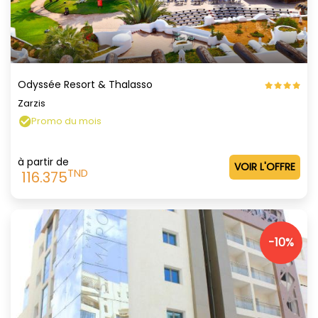
Odyssée Resort & Thalasso
Zarzis
Promo du mois
à partir de
VOIR L'OFFRE
TND
116.375
-10%