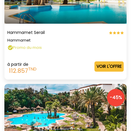
Hammamet Serail
Hammamet
Promo du mois
à partir de
VOIR L'OFFRE
TND
112.857
-45%