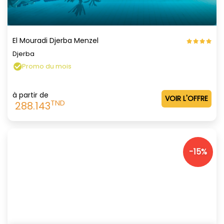
El Mouradi Djerba Menzel
Djerba
Promo du mois
à partir de
VOIR L'OFFRE
TND
288.143
-15%