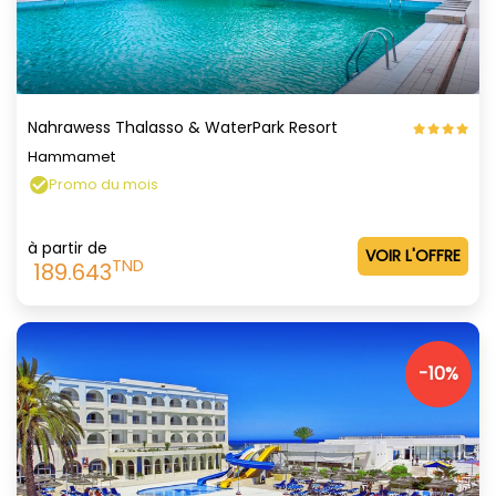
Nahrawess Thalasso & WaterPark Resort
Hammamet
Promo du mois
à partir de
VOIR L'OFFRE
TND
189.643
-10%