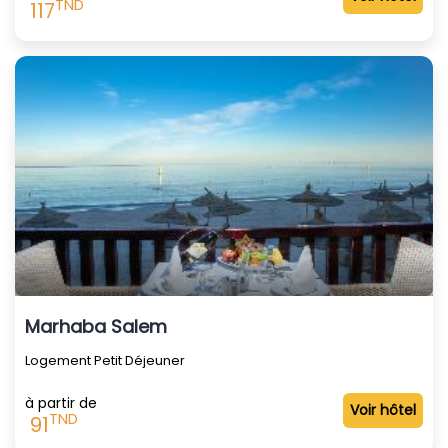
TND
117
Marhaba Salem
Logement Petit Déjeuner
à partir de
Voir hôtel
TND
91