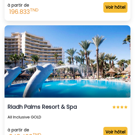
à partir de
Voir hôtel
TND
196.833
Riadh Palms Resort & Spa
All Inclusive GOLD
à partir de
Voir hôtel
TND