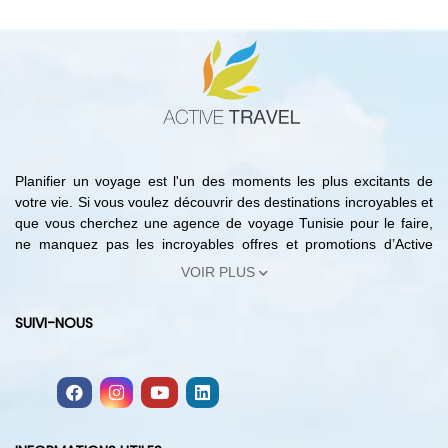
Planifier un voyage est l'un des moments les plus excitants de
votre vie. Si vous voulez découvrir des destinations incroyables et
que vous cherchez une agence de voyage Tunisie pour le faire,
ne manquez pas les incroyables offres et promotions d’Active
Travel. En effet, avec notre agence de voyage Tunisie vous
VOIR PLUS
pouvez trouver les meilleures offres de réservation hôtels Tunisie,
les circuits les moins chers, les forfaits de voyages organisés en
SUIVI-NOUS
Tunisie et bien plus encore. Ainsi, du choix d'une destination à
la réservation hôtels Tunisie, avec notre agence de voyage
Tunisie vous pouvez planifier votre voyage sans quitter votre
domicile. Sur notre site, vous trouverez des bons plans, des
hôtels dans les meilleures destinations tunisiennes ainsi que des
offres de voyage à la carte avec des itinéraires touristiques et des