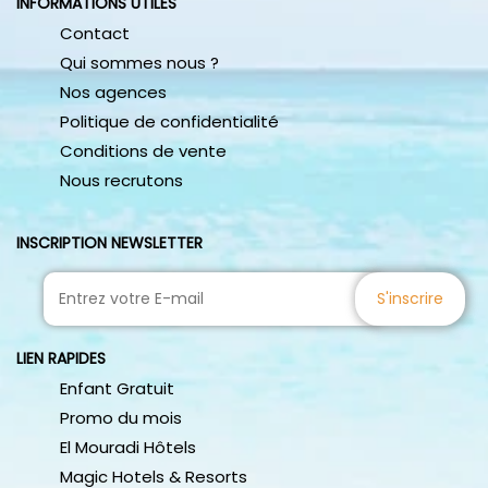
INFORMATIONS UTILES
packages complets pour des destinations internationales
merveilleuses. Réalisez votre voyage de rêve et partez à
Contact
l’aventure avec Active Travel.
Qui sommes nous ?
Nos agences
Politique de confidentialité
Conditions de vente
Nous recrutons
INSCRIPTION NEWSLETTER
S'inscrire
LIEN RAPIDES
Enfant Gratuit
Promo du mois
El Mouradi Hôtels
Magic Hotels & Resorts