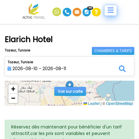
WE
Elarich Hotel
Tozeur, Tunisie
CHAMBRES & TARIFS
Tozeur, Tunisie
2026-08-10 - 2026-08-11
+
Voir sur carte
−
Leaflet
|
©
OpenStreetMap
Réservez dès maintenant pour bénéficier d'un tarif
attractif,car les prix sont variables et peuvent