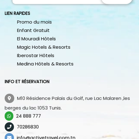
LIEN RAPIDES
Promo du mois
Enfant Gratuit
El Mouradi Hôtels
Magic Hotels & Resorts
Iberostar Hôtels
Medina Hôtels & Resorts
INFO ET RÉSERVATION
M10 Résidence Palais du Golf, rue Lac Malaren ,les
berges du lac 1053 Tunis.
24 888 777
70286830
info@activetravel.com.tn