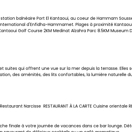
a station balnéaire Port El Kantaoui, au coeur de Hammam Sousse
ort international d'Enfidha-Hammamet. Plages à proximité Kan
l Kantaoui Golf Course 2KM Medinat Alzahra Parc 8.5KM Museum 
 suites qui offrent une vue sur la mer depuis la terrasse. Elles
atisation, des aménités, des lits confortables, la lumière naturel
Restaurant Narcisse RESTAURANT À LA CARTE Cuisine orientale 
ouche finale à votre journée de vacances dans ce bar lounge. D