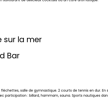
n savourant de délicieux cocktails ou un café aromatique.
 sur la mer
d Bar
fléchettes, salle de gymnastique. 2 courts de tennis en dur. En s
c participation : billard, hammam, sauna. Sports nautiques dans