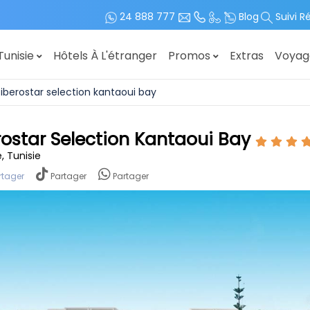
24 888 777
Blog
Suivi R
Tunisie
Hôtels À L'étranger
Promos
Extras
Voya
iberostar selection kantaoui bay
rostar Selection Kantaoui Bay
, Tunisie
rtager
Partager
Partager