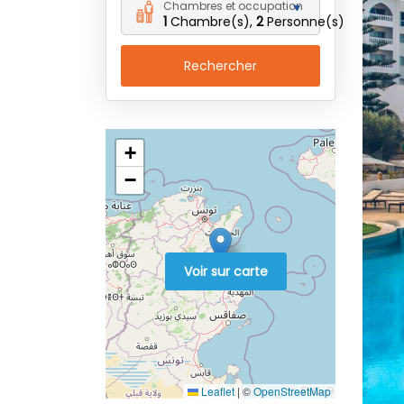
Chambres et occupation
1
Chambre(s),
2
Personne(s)
Rechercher
+
−
Voir sur carte
Leaflet
|
©
OpenStreetMap