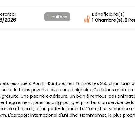
ercredi
Bénéficiaire(s)
1
nuitées
08/2026
1
Chambre(s),
2
Pe
5 étoiles situé à Port El-Kantaoui, en Tunisie. Les 356 chambres d
ne salle de bains privative avec une baignoire. Certaines chambr
gratuite, une piscine extérieure, un bain à remous, des animati
euvent également jouer au ping-pong et profiter d'un service de lo
tionale et locale, et un petit-déjeuner buffet est servi chaque m
7 km. L'aéroport international d'Enfidha-Hammamet, le plus proche