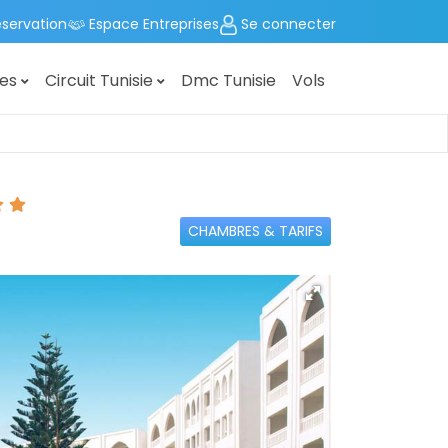
éservation
Espace Entreprises
Se connecter
ges
Circuit Tunisie
Dmc Tunisie
Vols
CHAMBRES & TARIFS