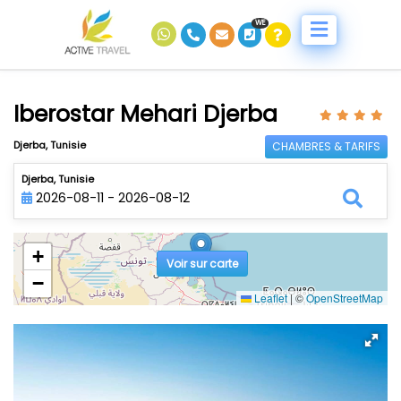
WE
Iberostar Mehari Djerba
Djerba, Tunisie
CHAMBRES & TARIFS
Djerba, Tunisie
2026-08-11 - 2026-08-12
+
Voir sur carte
−
Leaflet
|
©
OpenStreetMap