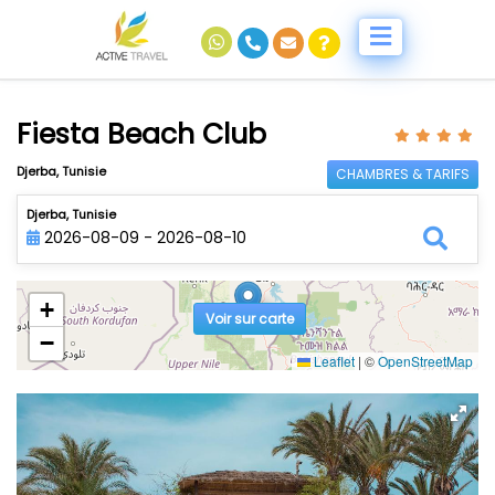
Fiesta Beach Club
Djerba, Tunisie
CHAMBRES & TARIFS
Djerba, Tunisie
2026-08-09 - 2026-08-10
+
Voir sur carte
−
Leaflet
|
©
OpenStreetMap