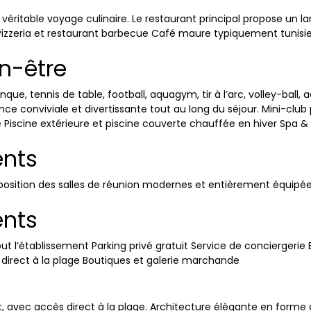
 véritable voyage culinaire. Le restaurant principal propose un l
l Pizzeria et restaurant barbecue Café maure typiquement tunis
en-être
e, tennis de table, football, aquagym, tir à l’arc, volley-ball, a
 conviviale et divertissante tout au long du séjour. Mini-club 
ge Piscine extérieure et piscine couverte chauffée en hiver Sp
ents
osition des salles de réunion modernes et entièrement équipées
ents
t l’établissement Parking privé gratuit Service de conciergerie 
irect à la plage Boutiques et galerie marchande
ec accès direct à la plage. Architecture élégante en forme de