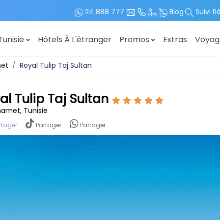
24 888 777
Blog
Suivi R
Tunisie
Hôtels À L'étranger
Promos
Extras
Voya
et
Royal Tulip Taj Sultan
al Tulip Taj Sultan
met, Tunisie
rtager
Partager
Partager