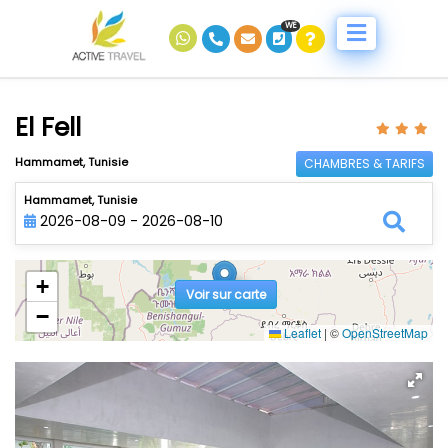
WE
El Fell
Hammamet, Tunisie
CHAMBRES & TARIFS
Hammamet, Tunisie
2026-08-09 - 2026-08-10
+
Voir sur carte
−
Leaflet
|
©
OpenStreetMap