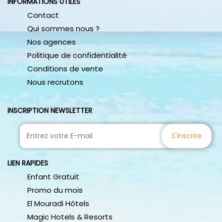
INFORMATIONS UTILES
packages complets pour des destinations internationales
merveilleuses. Réalisez votre voyage de rêve et partez à
Contact
l’aventure avec Active Travel.
Qui sommes nous ?
Nos agences
Politique de confidentialité
Conditions de vente
Nous recrutons
INSCRIPTION NEWSLETTER
S'inscrire
LIEN RAPIDES
Enfant Gratuit
Promo du mois
El Mouradi Hôtels
Magic Hotels & Resorts