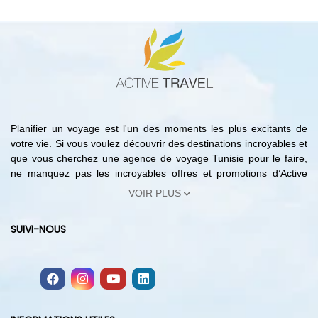
Planifier un voyage est l'un des moments les plus excitants de
votre vie. Si vous voulez découvrir des destinations incroyables et
que vous cherchez une agence de voyage Tunisie pour le faire,
ne manquez pas les incroyables offres et promotions d’Active
Travel. En effet, avec notre agence de voyage Tunisie vous
VOIR PLUS
pouvez trouver les meilleures offres de réservation hôtels Tunisie,
les circuits les moins chers, les forfaits de voyages organisés en
SUIVI-NOUS
Tunisie et bien plus encore. Ainsi, du choix d'une destination à
la réservation hôtels Tunisie, avec notre agence de voyage
Tunisie vous pouvez planifier votre voyage sans quitter votre
domicile. Sur notre site, vous trouverez des bons plans, des
hôtels dans les meilleures destinations tunisiennes ainsi que des
offres de voyage à la carte avec des itinéraires touristiques et des