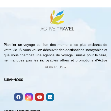
Planifier un voyage est l'un des moments les plus excitants de
votre vie. Si vous voulez découvrir des destinations incroyables et
que vous cherchez une agence de voyage Tunisie pour le faire,
ne manquez pas les incroyables offres et promotions d’Active
Travel. En effet, avec notre agence de voyage Tunisie vous
VOIR PLUS
pouvez trouver les meilleures offres de réservation hôtels Tunisie,
les circuits les moins chers, les forfaits de voyages organisés en
SUIVI-NOUS
Tunisie et bien plus encore. Ainsi, du choix d'une destination à
la réservation hôtels Tunisie, avec notre agence de voyage
Tunisie vous pouvez planifier votre voyage sans quitter votre
domicile. Sur notre site, vous trouverez des bons plans, des
hôtels dans les meilleures destinations tunisiennes ainsi que des
offres de voyage à la carte avec des itinéraires touristiques et des