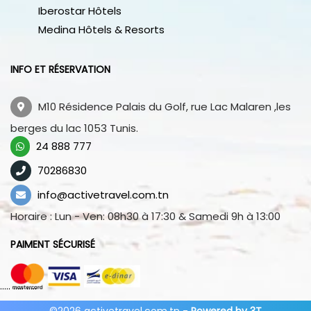
Iberostar Hôtels
Medina Hôtels & Resorts
INFO ET RÉSERVATION
M10 Résidence Palais du Golf, rue Lac Malaren ,les
berges du lac 1053 Tunis.
24 888 777
70286830
info@activetravel.com.tn
Horaire : Lun - Ven: 08h30 à 17:30 & Samedi 9h à 13:00
PAIMENT SÉCURISÉ
..... ..... .....
..... ..... .....
©2026 activetravel.com.tn -
Powered by 3T