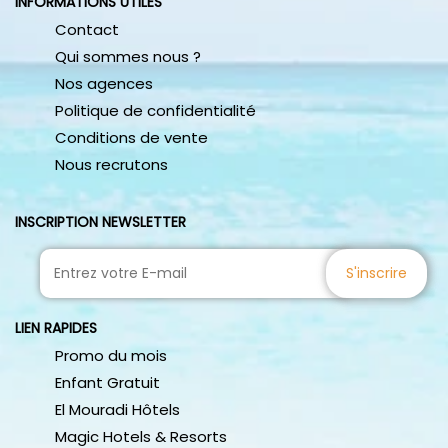
INFORMATIONS UTILES
packages complets pour des destinations internationales
merveilleuses. Réalisez votre voyage de rêve et partez à
Contact
l’aventure avec Active Travel.
Qui sommes nous ?
Nos agences
Politique de confidentialité
Conditions de vente
Nous recrutons
INSCRIPTION NEWSLETTER
S'inscrire
LIEN RAPIDES
Promo du mois
Enfant Gratuit
El Mouradi Hôtels
Magic Hotels & Resorts