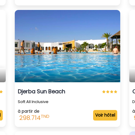
 Interdit Aux Célibataires )
Djerba Sun Beach
Soft All Inclusive
D
à partir de
à
l
Voir hôtel
TND
298.714