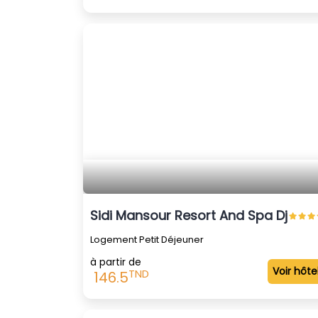
Sidi Mansour Resort And Spa Djerba (
Logement Petit Déjeuner
à partir de
Voir hôte
TND
146.5