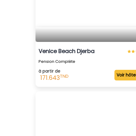
Venice Beach Djerba
Pension Complète
à partir de
Voir hôte
TND
171.643