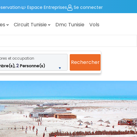
éservation
Espace Entreprises
Se connecter
ges
Circuit Tunisie
Dmc Tunisie
Vols
es et occupation
Rechercher
2
bre(s),
Personne(s)