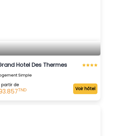
Grand Hotel Des Thermes
ogement Simple
 partir de
Voir hôtel
TND
93.857