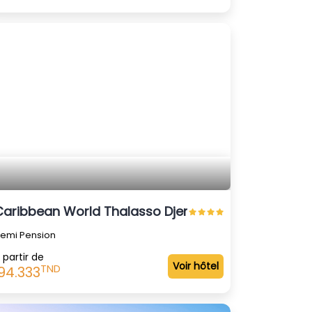
Caribbean World Thalasso Djerba
emi Pension
 partir de
Voir hôtel
TND
94.333