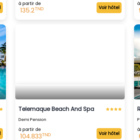
à partir de
à
l
Voir hôtel
TND
135.2
Telemaque Beach And Spa
Demi Pension
P
à partir de
à
l
Voir hôtel
TND
104.833