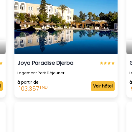
Joya Paradise Djerba
Logement Petit Déjeuner
L
à partir de
à
l
Voir hôtel
TND
103.357