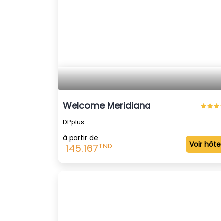
Welcome Meridiana
DPplus
à partir de
Voir hôte
TND
145.167