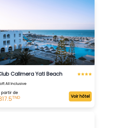
Club Calimera Yati Beach
oft All Inclusive
 partir de
Voir hôtel
TND
317.5