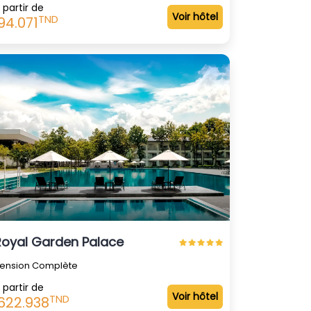
 partir de
Voir hôtel
TND
94.071
Royal Garden Palace
ension Complète
 partir de
Voir hôtel
TND
622.938