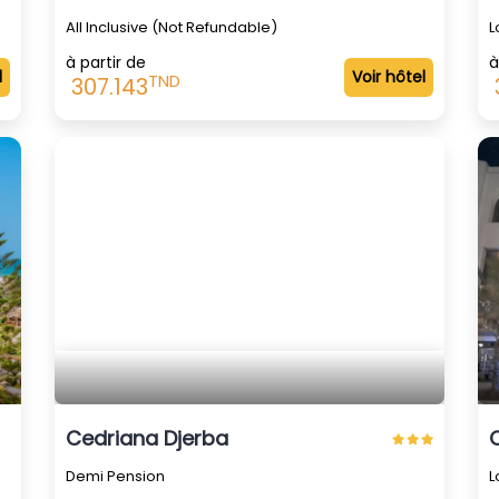
All Inclusive (Not Refundable)
L
à partir de
à
l
Voir hôtel
TND
307.143
Cedriana Djerba
Demi Pension
L