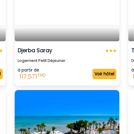
Djerba Saray
Logement Petit Déjeuner
D
à partir de
à
l
Voir hôtel
TND
117.571