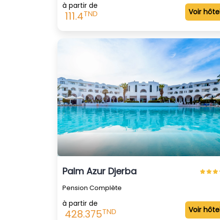
à partir de
Voir hôte
TND
111.4
Palm Azur Djerba
Pension Complète
à partir de
Voir hôte
TND
428.375