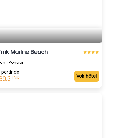
Tmk Marine Beach
emi Pension
 partir de
Voir hôtel
TND
89.3