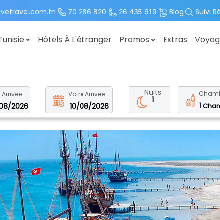
ivetravel.com.tn
Blog
Suivi R
70 286 820
26 435 619
Tunisie
Hôtels À L'étranger
Promos
Extras
Voya
Nuits
Chambr
 Arrivée
Votre Arrivée
1
1
08/2026
10/08/2026
Cham