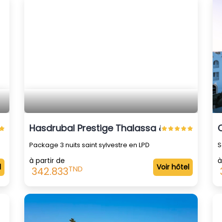
Hasdrubal Prestige Thalassa & Spa Djerba
Package 3 nuits saint sylvestre en LPD
S
à partir de
à
l
Voir hôtel
TND
342.833