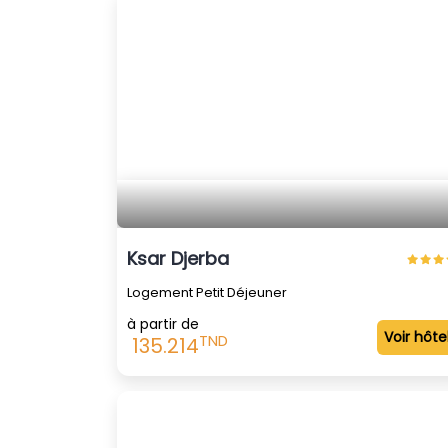
Ksar Djerba
Logement Petit Déjeuner
à partir de
Voir hôte
TND
135.214