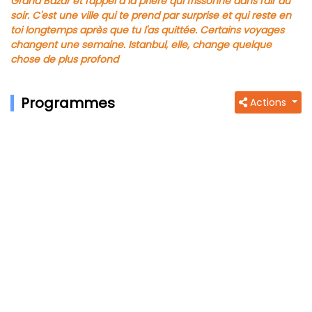
Grand Bazar et l'appel à la prière qui frissonne dans l'air du
soir.
C'est une ville qui te prend par surprise et qui reste en
toi longtemps après que tu l'as quittée. Certains voyages
changent une semaine. Istanbul, elle, change quelque
chose de plus profond
Programmes
Actions
Jour 1 : TUNIS - ISTANBUL