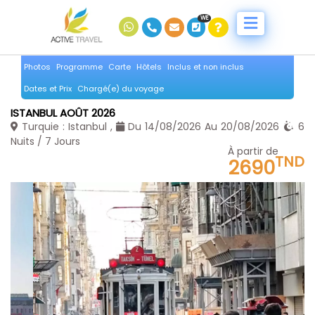
WE
Photos
Programme
Carte
Hôtels
Inclus et non inclus
Dates et Prix
Chargé(e) du voyage
ISTANBUL AOÛT 2026
Turquie : Istanbul ,
Du 14/08/2026 Au 20/08/2026
6
Nuits / 7 Jours
À partir de
TND
2690