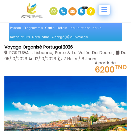
WE
Photos
Programme
Carte
Hôtels
Inclus et non inclus
Dates et Prix
Note
Visa
Chargé(e) du voyage
Voyage Organisé Portugal 2026
PORTUGAL : Lisbonne, Porto & La Vallée Du Douro ,
Du
05/10/2026 Au 12/10/2026
7 Nuits / 8 Jours
À partir de
TND
6200