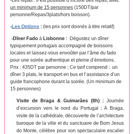
-Les repas : il est possible d’inclure des repas, avec
un minimum de 15 personnes
(150DT/par
personne/Repas/3plats/hors boisson).
-
Les Options
:
(les prix sont donnés à titre relatif)
-Dîner Fado
à
Lisbonne :
Dégustez un dîner
typiquement portugais accompagné de boissons
locales et laissez-vous envoûter par l’âme du fado
pour une soirée authentique et pleine d’émotions.
Prix : 435DT
par personne ;
Ce tarif comprend : un
dîner 3 plats, le transport en bus et l’assistance d’un
guide francophone durant la soirée. (Un minimum de
15 personnes)
Visite de Braga & Guimarães (8h) :
Journée
d’excursion vers le nord du Portugal ; À Braga,
visite de la cathédrale, découverte de l’architecture
baroque de la ville et du sanctuaire de Bom Jesus
do Monte, célèbre pour son spectaculaire escalier