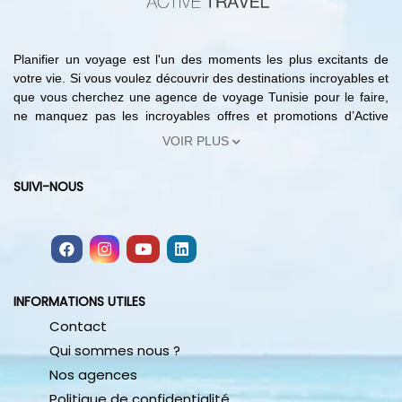
Planifier un voyage est l'un des moments les plus excitants de
votre vie. Si vous voulez découvrir des destinations incroyables et
que vous cherchez une agence de voyage Tunisie pour le faire,
ne manquez pas les incroyables offres et promotions d’Active
Travel. En effet, avec notre agence de voyage Tunisie vous
VOIR PLUS
pouvez trouver les meilleures offres de réservation hôtels Tunisie,
les circuits les moins chers, les forfaits de voyages organisés en
SUIVI-NOUS
Tunisie et bien plus encore. Ainsi, du choix d'une destination à
la réservation hôtels Tunisie, avec notre agence de voyage
Tunisie vous pouvez planifier votre voyage sans quitter votre
domicile. Sur notre site, vous trouverez des bons plans, des
hôtels dans les meilleures destinations tunisiennes ainsi que des
offres de voyage à la carte avec des itinéraires touristiques et des
INFORMATIONS UTILES
packages complets pour des destinations internationales
merveilleuses. Réalisez votre voyage de rêve et partez à
Contact
l’aventure avec Active Travel.
Qui sommes nous ?
Nos agences
Politique de confidentialité