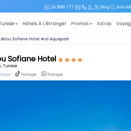
24 888 777
Blog
Suivi R
Tunisie
Hôtels À L'étranger
Promos
Extras
Voya
Abou Sofiane Hotel And Aquapark
u Sofiane Hotel
, Tunisie
rtager
Partager
Partager