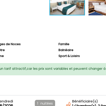
ges de Noces
Famille
être
Balnéaire
me
Sport & Loisirs
n tarif attractif,car les prix sont variables et peuvent changer
endredi
Bénéficiaire(s)
1
nuitées
08/2026
1
Chambre(s),
2
Pe