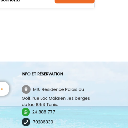
INFO ET RÉSERVATION
re
M10 Résidence Palais du
Golf, rue Lac Malaren ,les berges
du lac 1053 Tunis.
24 888 777
70286830