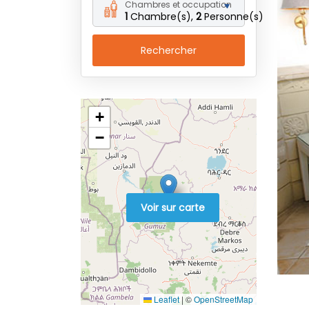
Chambres et occupation
1
Chambre(s),
2
Personne(s)
Rechercher
+
−
Voir sur carte
Leaflet
|
©
OpenStreetMap