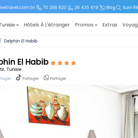
ivetravel.com.tn
Blog
Suivi R
70 286 820
26 435 619
Tunisie
Hôtels À L'étranger
Promos
Extras
Voya
Delphin El Habib
phin El Habib
ir, Tunisie
rtager
Partager
Partager